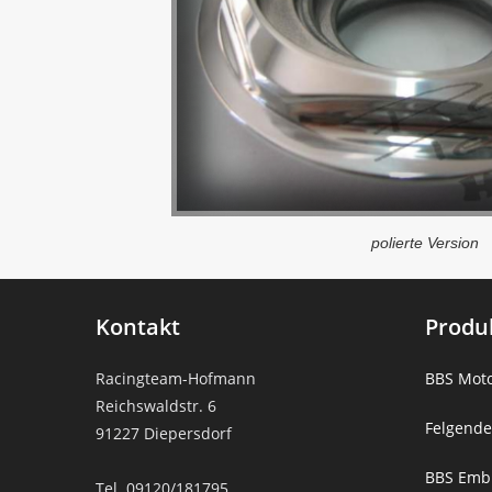
polierte Version
Kontakt
Produ
Racingteam-Hofmann
BBS Moto
Reichswaldstr. 6
Felgende
91227 Diepersdorf
BBS Emb
Tel. 09120/181795