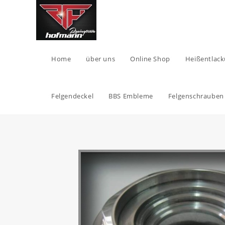
Home
über uns
Online Shop
Heißentlack
Felgendeckel
BBS Embleme
Felgenschrauben